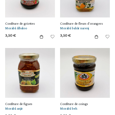
Confiture de griottes
Confiture de fleurs d'orangers
Morabâ âlbaloo
Morabâ bahâr narenj
3,50 €
3,50 €
Confiture de figues
Confiture de coings
Morabâ anjir
Morabâ beh