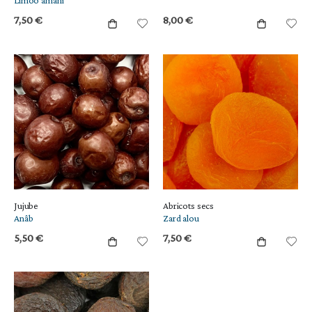
Limoo amani
7,50 €
8,00 €
Jujube
Abricots secs
Anâb
Zard alou
5,50 €
7,50 €