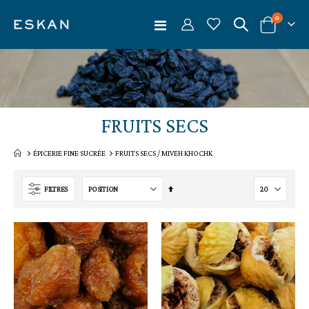
articles
0
Basculer
Cart
la
navigation
pprimer
pprimer
ément
ément
FRUITS SECS
ÉPICERIE FINE SUCRÉE
FRUITS SECS / MIVEH KHOCHK
Par
FILTRES
ordre
décroissant