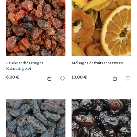
Raisins séchés rouges
Mélanges de fruits secs tavazo
Kishmish poloi
6,00 €
10,00 €