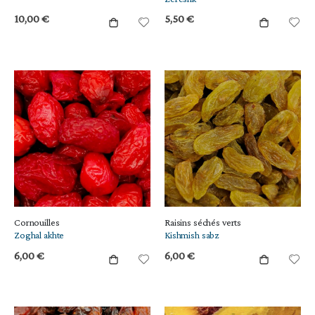
10,00 €
5,50 €
Cornouilles
Raisins séchés verts
Zoghal akhte
Kishmish sabz
6,00 €
6,00 €