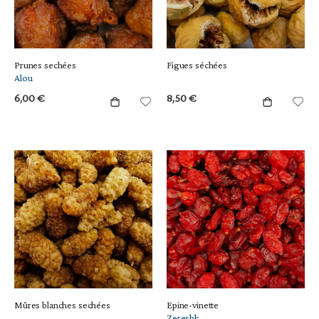
Prunes sechées
Figues séchées
Alou
6,00 €
8,50 €
Mûres blanches sechées
Epine-vinette
Zereshk