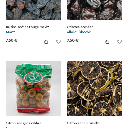
Raisins sechés rouge maviz
Griottes sechées
Maviz
Albalou khochk
7,50 €
7,50 €
Citron sec gros calibre
Citron sec en lamelle