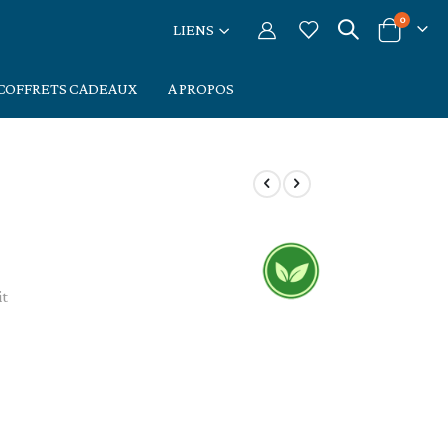
articles
0
LIENS
Cart
COFFRETS CADEAUX
A PROPOS
it