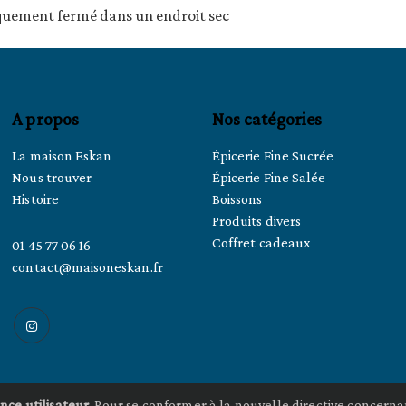
iquement fermé dans un endroit sec
A propos
Nos catégories
La maison Eskan
Épicerie Fine Sucrée
Nous trouver
Épicerie Fine Salée
Histoire
Boissons
Produits divers
Coffret cadeaux
01 45 77 06 16
contact@maisoneskan.fr
nce utilisateur.
Pour se conformer à la nouvelle directive concerna