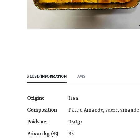
Skip
to
the
beginning
of
the
PLUS D’INFORMATION
AVIS
images
gallery
Plus
Origine
Iran
d’information
Composition
Pâte d Amande, sucre, amande s
Poids net
350gr
Prix au kg (€)
35