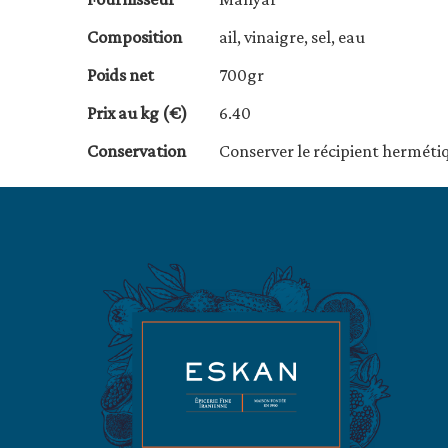
Composition
ail, vinaigre, sel, eau
Poids net
700gr
Prix au kg (€)
6.40
Conservation
Conserver le récipient herméti