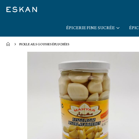
ÉPICERIE FINE SUCRÉE
ÉPIC
PICKLE AILS GOUSSES ÉPLUCHÉES
Skip
to
the
end
of
the
images
gallery