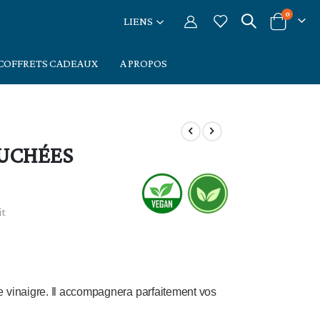
articles
0
LIENS
Cart
COFFRETS CADEAUX
A PROPOS
LUCHÉES
it
e vinaigre. Il accompagnera parfaitement vos