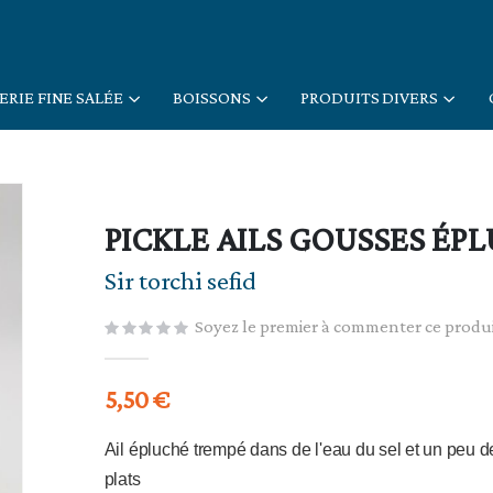
ERIE FINE SALÉE
BOISSONS
PRODUITS DIVERS
PICKLE AILS GOUSSES ÉP
Sir torchi sefid
Soyez le premier à commenter ce produ
5,50 €
Ail épluché trempé dans de l'eau du sel et un peu d
plats