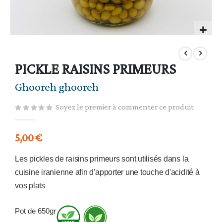
Skip
to
the
PICKLE RAISINS PRIMEURS
beginning
of
Ghooreh ghooreh
the
images
Soyez le premier à commenter ce produit
gallery
5,00 €
Les pickles de raisins primeurs sont utilisés dans la
cuisine iranienne afin d'apporter une touche d'acidité à
vos plats
Pot de 650gr